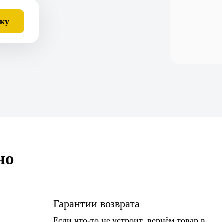
вку
но
Гарантии возврата
Если что-то не устроит, вернём товар в